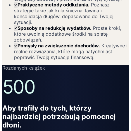
Praktyczne metody oddłużania
.
Poznasz
strategie takie jak kula śnieżna, lawina i
konsolidacja długów, dopasowane do Twojej
sytuacji.
Sposoby na redukcję wydatków
.
Proste kroki,
które uwolnią dodatkowe środki na spłatę
zobowiązań.
Pomysły na zwiększenie dochodów
.
Kreatywne i
realne rozwiązania, które mogą natychmiast
poprawić Twoją sytuację finansową.
Rozdanych książek
500
Aby trafiły do tych, którzy
najbardziej potrzebują pomocnej
dłoni.