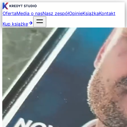
Oferta
Media o nas
Nasz zespół
Opinie
Książka
Kontakt
Kup książkę